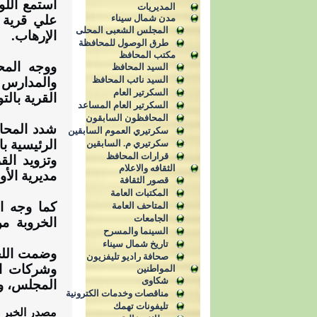
أستمع اللو
المديريات
مدن شمال سيناء
علي قرية ا
المجلس الشعبى المحلى
الإرهاب.
طرق الوصول للمحافظة
مكتب المحافظ
ووجه المح
السيد المحافظ
السيد نائب المحافظ
والمدارس ف
السكرتير العام
القرية بال
السكرتير العام المساعد
المحافظون السابقون
شدد المحاف
سكرتيري العموم السابقين
الرئيسية ب
سكرتيري م. السابقين
قرارات المحافظ
وتزويد الق
الثقافه والاعلام
مديرية الأو
قصور الثقافة
المكتبات العامة
كما وجه ا
المتاحف العامة
الجامعات
الخروبة
من
السينما والمسرح
تاريخ شمال سيناء
وضمت اللجن
صحافة راديو تليفزيون
وشركات ال
المواطنين
شكاوى
المجلس، و
مناقصات وخدمات الكترونية
تليفونات تهمك
مصدر الخبر :