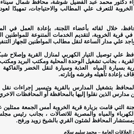
اء دكتور محمد عبد الفضيل شوشة، محافظ شمال سيناء، إ
لخروبة للتعرف علي المطالب والاحتياجات، تمهيدًا لعودة
افظ، خلال لقائه بأعضاء اللجنة، بإعادة العمل في المص
ي قرية الخروبة، لتقديم الخدمات المتنوعة للمواطنين ال
تواجد علي مدار الساعة لنقل مطالب المواطنين للجهاز التنف
ظ علي توصيل التيار الكهربي لمنازل القرية وإصلاح شبكة 
القرية ، بجانب تشغيل الوحدة المحلية ومكتب البريد ومكتب
رية بسيارة المياه
العذبة وسيارة لنقل الخضر والفاكهة ل
قاف بإعادة تأهيله وفرشه وإنارته.
لمحافظ بتشغيل المدارس بالقرية وتيسير إجراءات نقل ا
 مدارس الذين نقلوا إليها بالمحافظة أو المحافظات الاخري
ة التي قامت بزيارة قرية الخروبة أمس الجمعة ممثلين عن
كهرباء والمياه والمصرية للاتصالات ، بجانب رئيس مجل
مستشار المحافظ لشئون القري بالشيخ زويد ورفح.
 العلاقات العامة – محمد سليم سلام