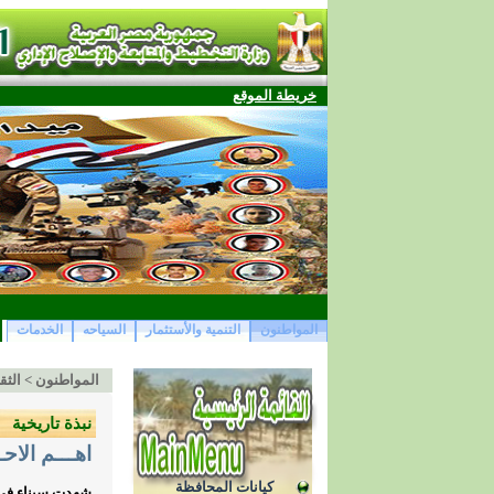
خريطة الموقع
المواطنون
التنمية والأستثمار
السياحه
الخدمات
المواطنون
>
الثق
نبذة تاريخية
اهـــم الاح
كيانات المحافظة
شهدت سيناء فى ا