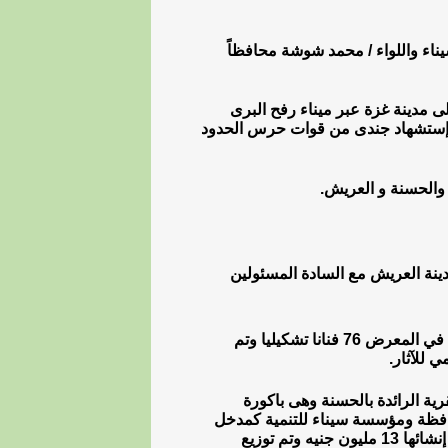
اء واللواء / محمد شوشة محافظاً
اء العريش الى مدينة غزة عبر ميناء رفح البرى
 إستشهاد جندى من قوات حرس الحدود
والحسنة و العريش.
دينة العريش مع السادة المسئولين
أفتتاح معرض المعارض بمدينة العريش وقد شارك في المعرض 76 فنانا تشكيليا وتم
ية الرائدة بالحسنة وهى باكورة
افظة ومؤسسة سيناء للتنمية كمدخل
رئيس لباكورة تنمية متواصلة في سيناء وقد تكلف إنشائها 13 مليون جنيه وتم توزيع