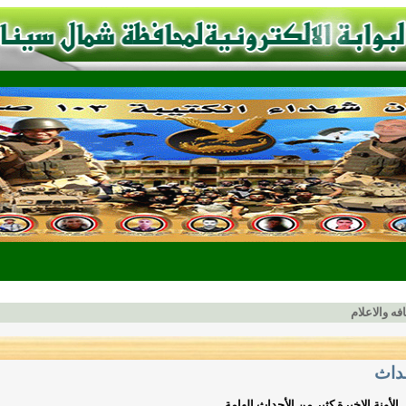
افه والاعلام
ـداث
لأونة الاخيرة كثير من الأحداث الهامة