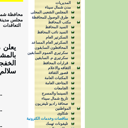
المديريات
مدن شمال سيناء
المجلس الشعبى المحلى
محافظة شما
طرق الوصول للمحافظة
مجلس مدينة
مكتب المحافظ
التعاقدات
السيد المحافظ
السيد نائب المحافظ
السكرتير العام
السكرتير العام المساعد
يعلن 
المحافظون السابقون
سكرتيري العموم السابقين
سكرتيري م. السابقين
الخفج
قرارات المحافظ
الثقافه والاعلام
سلالم-خض
قصور الثقافة
المكتبات العامة
المتاحف العامة
الجامعات
-
السينما والمسرح
تاريخ شمال سيناء
صحافة راديو تليفزيون
المواطنين
-
شكاوى
مناقصات وخدمات الكترونية
تليفونات تهمك
-