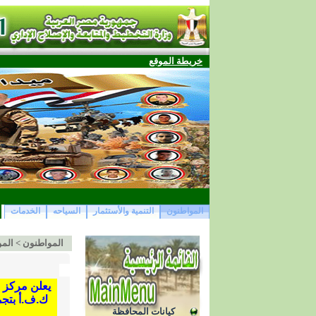
خريطة الموقع
المواطنون
التنمية والأستثمار
السياحه
الخدمات
المواطنون
>
المو
ك.ف.أ بتجم
كيانات المحافظة