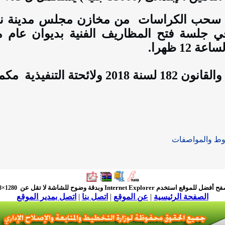
 سحب الكراسات
من مخازن مجلس مدينة نخ
ي جلسة فتح المظاريف الفنية بديوان عام 
ساعة 12 ظهرا.
لقانون 182 لسنة 2018 ولائحتة التنفيذية
مكمل
وط والمواصفات
فح أفضل للموقع استخدم
Internet Explorer
وبدقة وضوح للشاشة لا تقل عن
1280×768
الصفحة الرئيسية
|
عن الموقع
|
اتصل بنا
|
اتصل بمدير الموقع